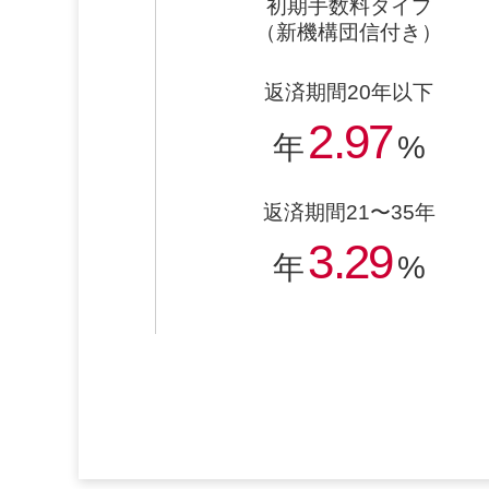
初期手数料タイプ
（新機構団信付き）
返済期間20年以下
2.97
年
%
返済期間21〜35年
3.29
年
%