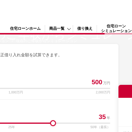
式会社ドコモ・ファイナンス
住宅ローン
住宅ローンホーム
商品一覧
借り換え
のご年収から
シミュレー
シミュレーション
ション
現在のご年収からシミュレーション
適正借り入れ金額を試算できます。
500
万円
1,000万円
2,000万円
35
年
25年
50年（最長）