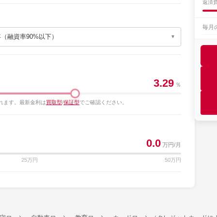
返済
毎月
3.29
％
れます。最新金利は
買取型
/
保証型
でご確認ください。
0.0
万円/月
25万円
50万円