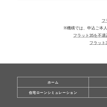
フ
※機構では、申込ご本
フラット35を不
フラット
ホーム
住宅ローン
シミュレーション