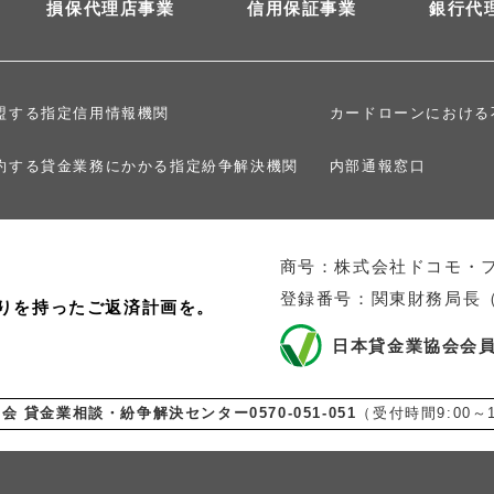
損保代理店事業
信用保証事業
銀行代
盟する指定信用情報機関
カードローンにおける
約する貸金業務にかかる指定紛争解決機関
内部通報窓口
商号：株式会社ドコモ・
登録番号：関東財務局長（1
りを持ったご返済計画を。
日本貸金業協会会員 
協会
貸金業相談・紛争解決センター0570-051-051
（受付時間9:00～