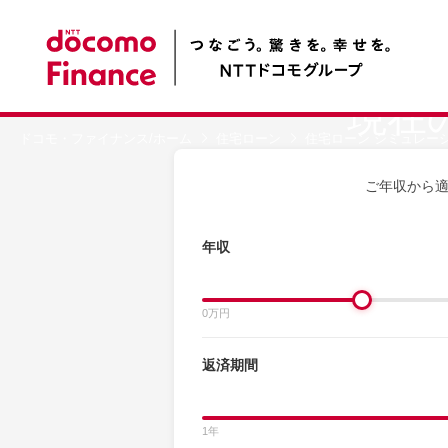
株
現在
ドコモ・ファイナンス/ホーム
住宅ローン
住宅ローン シミュレー
ご年収から
年収
0万円
返済期間
1年