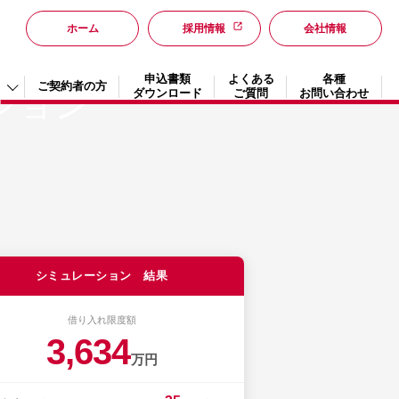
ホーム
採用情報
会社情報
申込書類
よくある
各種
ご契約者の方
ション
ダウンロード
ご質問
お問い合わせ
シミュレーション 結果
借り入れ限度額
3,634
万円