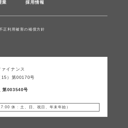
理業
採用情報
不正利用被害の補償方針
ファイナンス
5）第00170号
第003540号
17:00 休 : 土、日、祝日、年末年始）