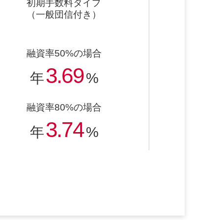
初期手数料タイプ
（一般団信付き）
融資率50%の場合
3.69
年
%
融資率80%の場合
3.74
年
%