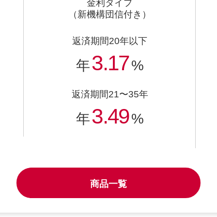
金利タイプ
（新機構団信付き）
返済期間20年以下
3.17
年
%
返済期間21〜35年
3.49
年
%
商品一覧