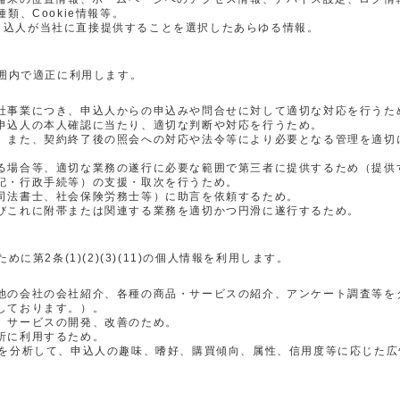
類、Cookie情報等。
申込人が当社に直接提供することを選択したあらゆる情報。
囲内で適正に利用します。
社事業につき、申込人からの申込みや問合せに対して適切な対応を行うた
申込人の本人確認に当たり、適切な判断や対応を行うため。
。また、契約終了後の照会への対応や法令等により必要となる管理を適切
る場合等、適切な業務の遂行に必要な範囲で第三者に提供するため（提供
記・行政手続等）の支援・取次を行うため。
司法書士、社会保険労務士等）に助言を依頼するため。
びこれに附帯または関連する業務を適切かつ円滑に遂行するため。
第2条(1)(2)(3)(11)の個人情報を利用します。
他の会社の会社紹介、各種の商品・サービスの紹介、アンケート調査等を
しております。）。
、サービスの開発、改善のため。
析に利用するため。
報を分析して、申込人の趣味、嗜好、購買傾向、属性、信用度等に応じた