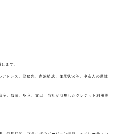
用します。
ルアドレス、勤務先、家族構成、住居状況等、申込人の属性
資産、負債、収入、支出、当社が収集したクレジット利用履
報、使用時間、ブラウザのバージョン情報、オペレーティン