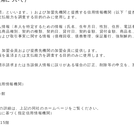
使用について）
関」といいます。）および加盟先機関と提携する信用情報機関（以下「提
支払能力を調査する目的のみに使用します。
人情報〔本人を特定するための情報（氏名、生年月日、性別、住所、電話
込商品種別、契約の種類、契約日、貸付日、契約金額、貸付金額、商品名
および取引事実に関する情報（債権回収、債務整理、保証履行、強制解約
、加盟会員および提携先機関の加盟会員に提供します。
報を返済または支払能力を調査する目的のみに使用します。
開示請求または当該個人情報に誤りがある場合の訂正、削除等の申立を、
信用情報機関）
号館
の詳細は、上記の同社のホームページをご覧ください。
法に基づく指定信用情報機関）
15階