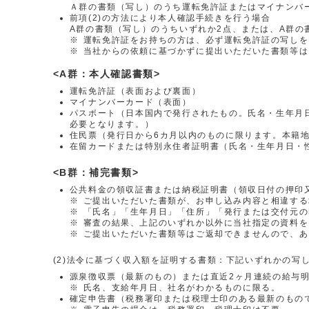
Ａ群の書類（写し）のうち運転免許証またはマイナンバ
前項(2)の方法により本人確認手続きを行う場合
A群の書類（写し）のうちいずれか2点、または、A群の
※
運転免許証をお持ちの方は、必ず運転免許証の写しを
※
当社からの依頼に基づかずに提出いただいた書類等は
<A群：本人確認書類>
運転免許証（表面および裏面）
マイナンバーカード（表面）
パスポート（日本国内で発行されたもの。氏名・生年月日
必要となります。）
住民票（発行日から6カ月以内のものに限ります。本籍
在留カードまたは特別永住者証明書（氏名・生年月日・
<B群：補完書類>
公共料金の領収証書または納税証明書（領収日付の押印
※
ご提出いただいた書類が、お申し込み内容と相違する
※
「氏名」「生年月日」「住所」「発行または交付元の
※
審査の結果、上記のいずれか以外に当社指定の資料を
※
ご提出いただいた書類等はご返却できませんので、あ
(2)法令に基づく収入額を証明する書類：下記いずれかの写
源泉徴収票（最新のもの）または直近2ヶ月連続の給与
※
氏名、支給年月日、社名がわかるものに限る。
確定申告書（税務署印または税理士印のある最新のもの