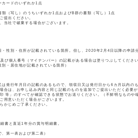
ーカードのいずれか1点
書類（写し）のうちいずれか1点およびB群の書類（写し）1点
ご提出ください。
、当社で破棄する場合がございます。
・性別・住所が記載されている箇所。但し、2020年2月4日以降の申請
地及び個人番号（マイナンバー）の記載がある場合は塗りつぶしてくださ
性別・居住地が記載されている箇所）
又は発行年月日の記載のあるもので、領収日又は発行日から6カ月以内の
場合は、お申し込み内容と同じ記載のものを追加でご提出いただく必要
印 等」のすべてが確認できる状態でお送りください。（不鮮明なものや
ご用意いただく場合がございます。
らかじめご了承ください。
し
明細書と直近1年分の賞与明細書。
で、第一表および第二表）