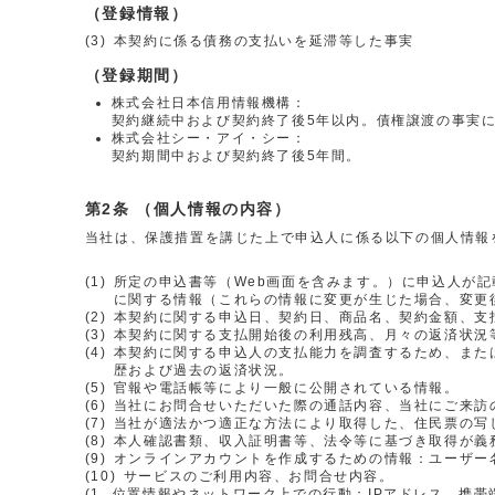
（登録情報）
(3)
本契約に係る債務の支払いを延滞等した事実
（登録期間）
株式会社日本信用情報機構：
契約継続中および契約終了後5年以内。債権譲渡の事実
株式会社シー・アイ・シー：
契約期間中および契約終了後5年間。
（個人情報の内容）
当社は、保護措置を講じた上で申込人に係る以下の個人情報
(1)
所定の申込書等（Web画面を含みます。）に申込人が
に関する情報（これらの情報に変更が生じた場合、変更
(2)
本契約に関する申込日、契約日、商品名、契約金額、支
(3)
本契約に関する支払開始後の利用残高、月々の返済状況
(4)
本契約に関する申込人の支払能力を調査するため、また
歴および過去の返済状況。
(5)
官報や電話帳等により一般に公開されている情報。
(6)
当社にお問合せいただいた際の通話内容、当社にご来訪
(7)
当社が適法かつ適正な方法により取得した、住民票の写
(8)
本人確認書類、収入証明書等、法令等に基づき取得が義
(9)
オンラインアカウントを作成するための情報：ユーザー
(10)
サービスのご利用内容、お問合せ内容。
(1
位置情報やネットワーク上での行動：IPアドレス、携