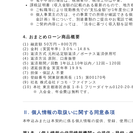
※
電子申告の場合は、税務署印、税理士印は不要。
課税証明書（収入金額の記載のある最新のもので、地方
※
ご転職等により現勤務先での“支払金額”が1年度分
※
個人事業主の方は、その事業での所得が確認できる個
金計画）等について、別途書類のご提出やお電話で確
※
ご契約内容によっては、「法令に基づく収入額を証明
おまとめローン商品概要
(1)
融資額 50万円～800万円
(2)
金利（実質年率）3.0％～14.8％
(3)
返済方式 元利込定額返済／ボーナス返済併用可
(4)
返済方法 原則、口座振替
(5)
返済期間／回数 1年以上10年以内／12回～120回
(6)
遅延損害金 実質年率 19.9％
(7)
担保・保証人 不要
(8)
登録番号 関東財務局長（15）第00170号
(9)
社名 株式会社ドコモ・ファイナンス
(10)
本社 東京都港区赤坂 1-8-1 フリーダイヤル0120-20-8
※
入会金、年会費は無料です。
Ⅱ. 個人情報の取扱いに関する同意条項
本申込みまたは本契約に係る個人情報の提供、登録、使用に