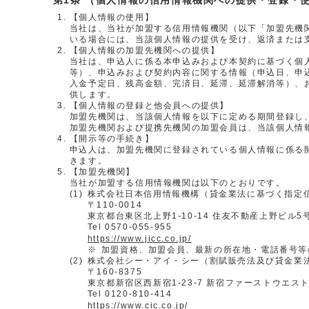
（個人情報の信用情報機関への提供・登録・
【個人情報の使用】
当社は、当社が加盟する信用情報機関（以下「加盟先機
いる場合には、当該個人情報の提供を受け、返済または
【個人情報の加盟先機関への提供】
当社は、申込人に係る本申込みおよび本契約に基づく個
等）、申込みおよび契約内容に関する情報（申込日、申
入金予定日、残高金額、完済日、延滞、延滞解消等）、
供します。
【個人情報の登録と他会員への提供】
加盟先機関は、当該個人情報を以下に定める期間登録し
加盟先機関および提携先機関の加盟会員は、当該個人情
【開示等の手続き】
申込人は、加盟先機関に登録されている個人情報に係る
きます。
【加盟先機関】
当社が加盟する信用情報機関は以下のとおりです。
(1)
株式会社日本信用情報機構（貸金業法に基づく指定
〒110-0014
東京都台東区北上野1-10-14 住友不動産上野ビル5
Tel 0570-055-955
https://www.jicc.co.jp/
※
加盟資格、加盟会員、最新の所在地・電話番号等
(2)
株式会社シー・アイ・シー（割賦販売法及び貸金業
〒160-8375
東京都新宿区西新宿1-23-7 新宿ファーストウエスト
Tel 0120-810-414
https://www.cic.co.jp/