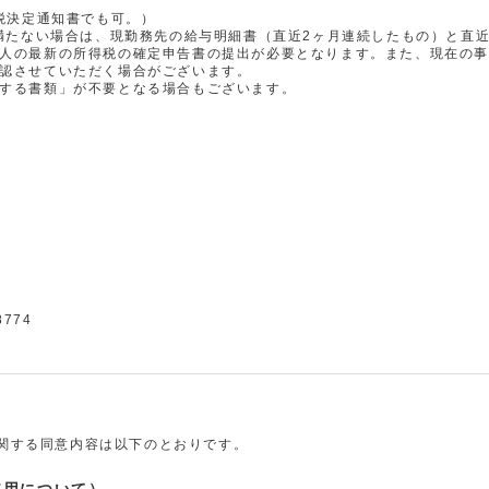
税決定通知書でも可。）
に満たない場合は、現勤務先の給与明細書（直近2ヶ月連続したもの）と直
人の最新の所得税の確定申告書の提出が必要となります。また、現在の
認させていただく場合がございます。
する書類」が不要となる場合もございます。
774
関する同意内容は以下のとおりです。