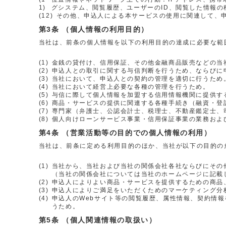
1)
グシステム、閲覧履歴、ユーザーのID、閲覧した情報の種
(12)
その他、申込人による本サービスの使用に関連して、
（個人情報の利用目的）
当社は、前条の個人情報を以下の利用目的の達成に必要な範
(1)
金銭の貸付け、信用保証、その他金融商品販売などの当
(2)
申込人との取引に関する与信判断を行うため、ならびに
(3)
当社において、申込人との契約の管理を適切に行うため
(4)
当社において経営上必要な各種の管理を行うため。
(5)
与信に際して個人情報を加盟する信用情報機関に提供す
(6)
商品・サービスの提供に関連する各種手続き（融資・登
(7)
専門家（弁護士、公認会計士、税理士、不動産鑑定士、
(8)
個人向けローンサービス事業・信用保証事業の業務およ
（営業活動等の目的での個人情報の利用）
当社は、前条に定める利用目的のほか、当社が以下の目的のために
(1)
当社から、当社および当社の関係会社各社ならびにその
（当社の関係会社については当社のホームページに記載
(2)
申込人によりよい商品・サービスを提供するための商品
(3)
申込人によりご満足をいただくためのマーケティング分
(4)
申込人のWebサイト等の閲覧履歴、属性情報、契約情
うため。
（個人関連情報の取扱い）