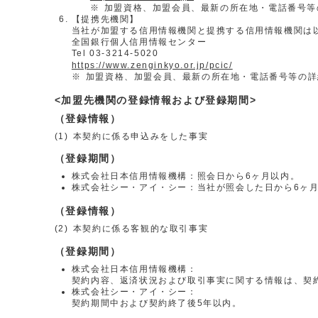
※
加盟資格、加盟会員、最新の所在地・電話番号等
【提携先機関】
当社が加盟する信用情報機関と提携する信用情報機関は
全国銀行個人信用情報センター
Tel 03-3214-5020
https://www.zenginkyo.or.jp/pcic/
※
加盟資格、加盟会員、最新の所在地・電話番号等の詳
<加盟先機関の登録情報および登録期間>
（登録情報）
(1)
本契約に係る申込みをした事実
（登録期間）
株式会社日本信用情報機構：照会日から6ヶ月以内。
株式会社シー・アイ・シー：当社が照会した日から6ヶ
（登録情報）
(2)
本契約に係る客観的な取引事実
（登録期間）
株式会社日本信用情報機構：
契約内容、返済状況および取引事実に関する情報は、契
株式会社シー・アイ・シー：
契約期間中および契約終了後5年以内。