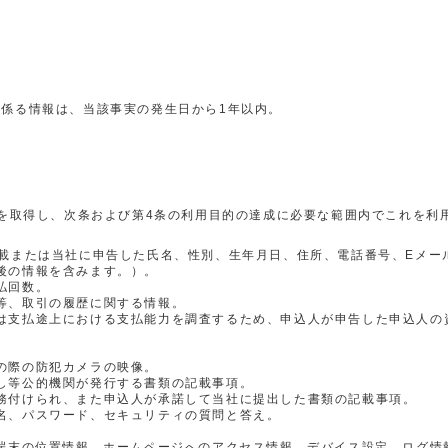
に係る情報は、当該事実の発生日から1年以内。
を取得し、次条および第4条の利用目的の達成に必要な範囲内でこれを利
記載または当社に申告した氏名、性別、生年月日、住所、電話番号、Eメー
後の情報を含みます。）。
払回数。
等、取引の履歴に関する情報。
は支払途上における支払能力を調査するため、申込人が申告した申込人の
の際の防犯カメラの映像。
し等公的機関が発行する書類の記載事項。
務付けられ、また申込人が承諾して当社に提出した書類の記載事項。
名、パスワード、セキュリティの質問と答え。
帯端末の位置情報、ホームページへのアクセス情報、デバイス設定、ログ情