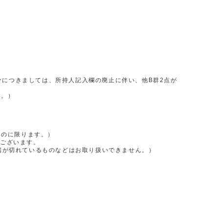
分につきましては、所持人記入欄の廃止に伴い、他B群2点が
い。）
ものに限ります。）
がございます。
端が切れているものなどはお取り扱いできません。）